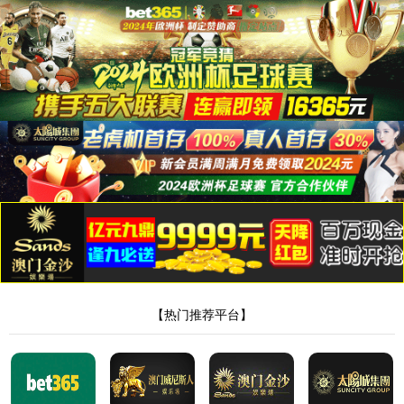
首页
最新资讯
品牌资讯
3522集团出色派对闪耀广州，李兰迪诠释新贵时尚美学
发布：3522集团
时间：2025-05-30 00:00:00
在消费升级与文化自信并行的时代浪潮中，高端运动服饰品牌的
竞争早已超越单品本身，演变为生活方式与精神价值的角逐。初夏的羊
城，3522集团以一场“小领
T
出色派对”，为这场角逐交出亮眼答卷。品
牌大使李兰迪的惊艳亮相，更让“新贵时尚美学”成为全城热议的焦点。