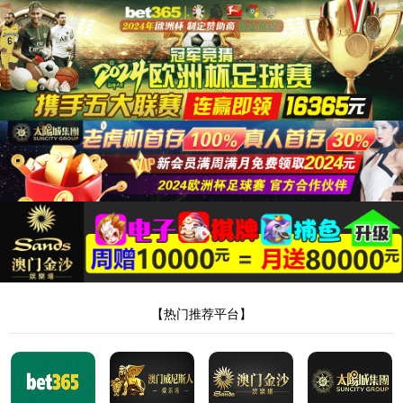
ENTERPRISE HISTORY
企业历程