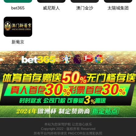
2013年 牵手中国国家高尔夫球队
2013年，正式成为中国国家高尔夫球队合作伙伴，为国家
队提供专业比赛及训练服装。卓越的产品性能、舒适的穿
着效果，不仅让中国球员可以更轻松面对比赛；时尚的款
式设计，更让他们在国际赛场上尽显中国风采。
关于品牌
最新资讯
关于我们
投资者关系
加入我们
会员俱乐部