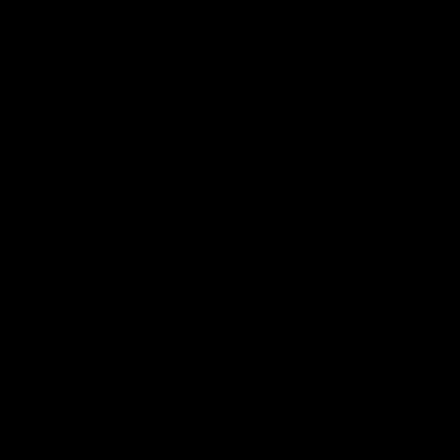
轻资产模式