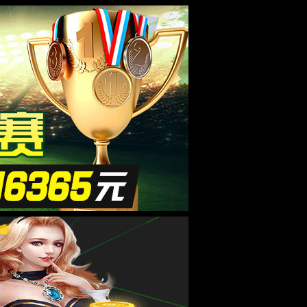
PROFILE
作为企业的核心文化，秉承“持续为消费者创造价值”的
年知名服饰集团”的企业愿景，以“专注本业、持续创
（一专三有）”为品牌价值观，坚持高端时尚运动服饰品
的市场战略。
现已拥有3522集团、3522集团高尔夫、威
N和CERRUTI 1881五大品牌，能够一站式满足中产及
、英、意、韩四国设计研发团队，并与
GORE-TEX、
T、东洋纺等国际知名面料供应商合作，且已建立起中、日、
过整合全球优势资源，不断推出Outlast、黛奥兰、