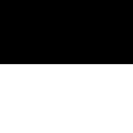
城
全国服务热线: 400－113－2228