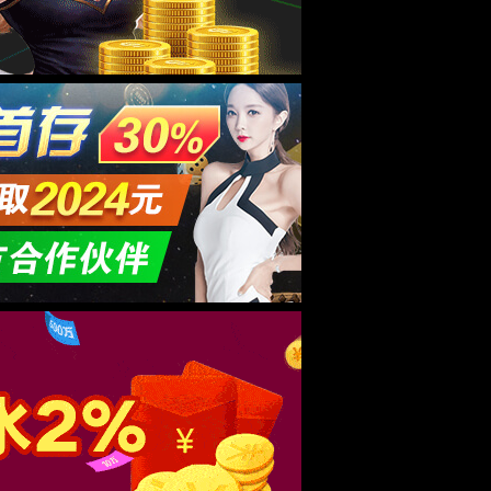
系列，致力于为消费者创造高品质、高品位的美好生
售调查统计结果显示，3522集团高尔夫服装连续六年
有率第一位，3522集团T恤连续五年取得“同类产品综合占
为中国国家高尔夫球队研发设计东京奥运会比赛服，亮相
国高尔夫服饰细分领域龙头品牌，公司业绩快速增长，
023年一季度，公司实现营收10.79亿元，同比增长
亿元，同比增长41.36%。2022年全年实现营收28.85亿
净利润7.28亿元，同比增长16.5%。