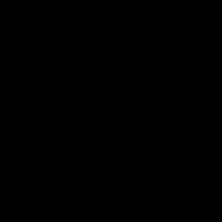
国际化研发中心
全渠道覆盖