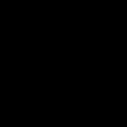
国际化研发中心
全渠道覆盖