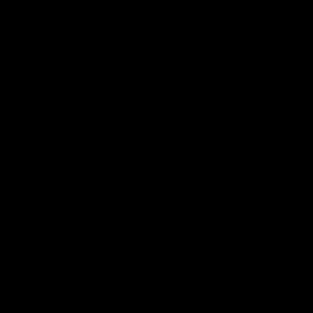
2016年
深交所上市
2015年
开设欧洲研发基地